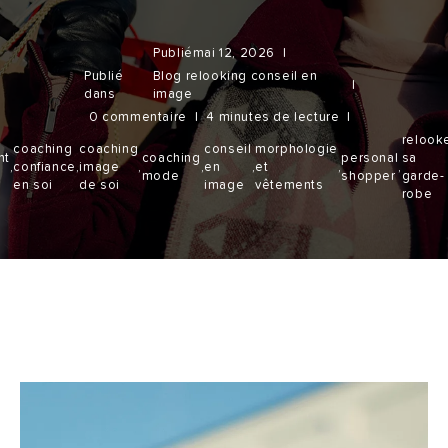
Publié
mai 12, 2026
Publié
Blog relooking conseil en
dans
image
0 commentaire
4 minutes de lecture
relook
coaching
coaching
conseil
morphologie
nt
coaching
personal
sa
,
confiance
,
image
,
,
en
,
et
,
,
mode
shopper
garde-
en soi
de soi
image
vêtements
robe