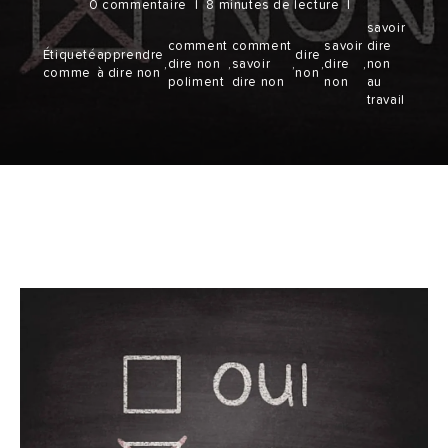
0 commentaire
8 minutes de lecture
savoir
comment
comment
savoir
dire
Étiqueté
apprendre
dire
,
dire non
,
savoir
,
,
dire
,
non
comme
à dire non
non
poliment
dire non
non
au
travail